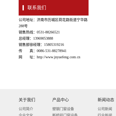
联系我们
公司地址：济南市历城区荷花路街道宁华路
288号
销售热线：0531-88266521
总经理：13969053888
销售部徐经理：15805319216
传 真：0086-531-88278941
网 址：http://www.jnyuefeng.com.cn
关于我们
产品中心
新闻动态
公司简介
塑钢门窗设备
公司新闻
企业文化
断桥铝门窗设备
行业新闻