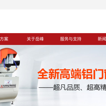
方案
关于岳峰
服务与支持
新