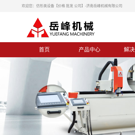
欢迎您：仿形类设备【价格 批发 公司】-济南岳峰机械有限公司
首页
产品中心
解决