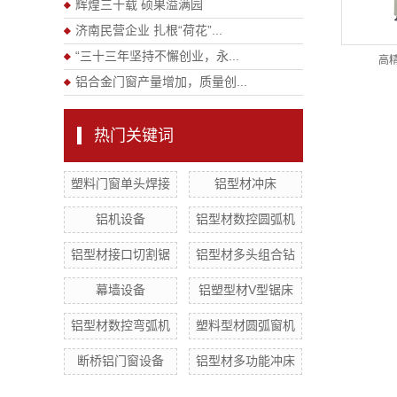
辉煌三十载 硕果溢满园
济南民营企业 扎根“荷花”...
“三十三年坚持不懈创业，永...
高
铝合金门窗产量增加，质量创...
热门关键词
塑料门窗单头焊接
铝型材冲床
铝机设备
铝型材数控圆弧机
铝型材接口切割锯
铝型材多头组合钻
幕墙设备
铝塑型材V型锯床
铝型材数控弯弧机
塑料型材圆弧窗机
断桥铝门窗设备
铝型材多功能冲床