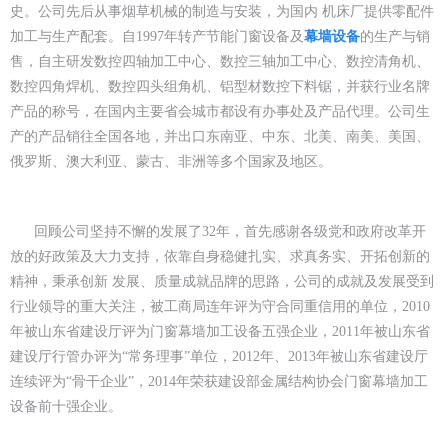
史。公司先后从事烟草机械的制造与安装，为国内 机床厂提供零配件
加工与生产配套。自1997年转产节能门窗设备及
幕墙设备
的生产与销
售，自主研发数控四轴加工中心、数控三轴加工中心、数控清角机、
数控四角焊机、数控四头组角机、铝型材数控下料锯，并获行业名牌
产品的称号，在国内主要省会城市都设有办事处及产品代理。公司生
产的产品销往全国各地，并出口东南亚、中东、北美、南美、美国、
俄罗斯、澳大利亚、蒙古、非洲等多个国家及地区。
回顾公司坚持不懈的发展了32年，首先感谢各级党和政府改革开
放的好政策及大力支持，依靠自身稳健扎实、求真务实、开拓创新的
精神，秉承创新 发展、质量成就品牌的思路，公司的成就及发展受到
行业领导的重大关注，被工商局连年评为守合同重信用的单位，2010
年被山东省建设厅评为门窗幕墙加工设备五强企业，2011年被山东省
建设厅行管办评为“常务理事”单位，2012年、2013年被山东省建设厅
连续评为“骨干企业”，2014年荣获建设部金属结构协会门窗幕墙加工
设备前十强企业。