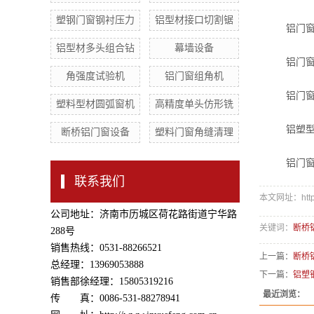
塑钢门窗钢衬压力
铝型材接口切割锯
铝门窗全自
铝型材多头组合钻
幕墙设备
铝门窗下沉
角强度试验机
铝门窗组角机
铝门窗组合
塑料型材圆弧窗机
高精度单头仿形铣
铝塑型材
断桥铝门窗设备
塑料门窗角缝清理
铝门窗五金
联系我们
本文网址：http://
公司地址：济南市历城区荷花路街道宁华路
关键词：
断桥
288号
销售热线：0531-88266521
上一篇：
断桥
总经理：13969053888
下一篇：
铝塑
销售部徐经理：15805319216
最近浏览：
传 真：0086-531-88278941