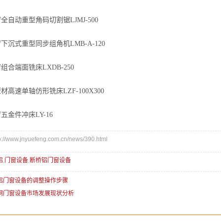
动重型角码切割锯LJMJ-500
式重型同步组角机LMB-A-120
端面铣床LXDB-250
高速单轴仿形铣床
LZF-100X300
件冲床LY-16
www.jnyuefeng.com.cn/news/390.html
铝
,
门窗设备
,
断桥铝门窗设备
铝门窗设备的调整操作步骤
钢门窗设备市场发展现状分析