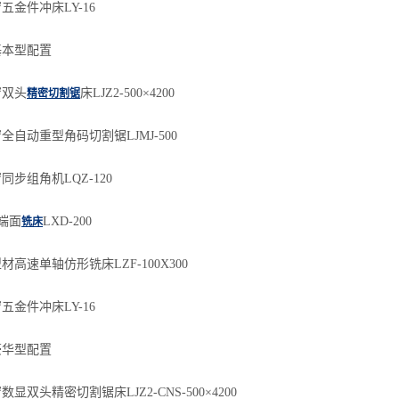
件冲床LY-16
本型配置
双头
床LJZ2-500×4200
精密切割锯
动重型角码切割锯LJMJ-500
组角机LQZ-120
端面
LXD-200
铣床
速单轴仿形铣床LZF-100X300
件冲床LY-16
华型配置
头精密切割锯床LJZ2-CNS-500×4200