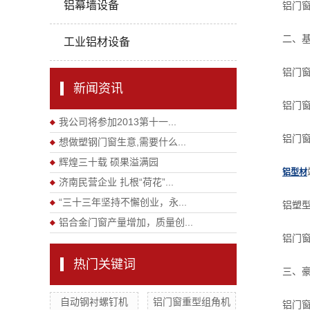
铝幕墙设备
铝门窗五金
二、基
工业铝材设备
铝门窗
新闻资讯
铝门窗全自
我公司将参加2013第十一...
铝门窗同步
想做塑钢门窗生意,需要什么...
辉煌三十载 硕果溢满园
铝型材
济南民营企业 扎根“荷花”...
“三十三年坚持不懈创业，永...
铝塑型材高
铝合金门窗产量增加，质量创...
铝门窗五金
热门关键词
三、豪
自动钢衬螺钉机
铝门窗重型组角机
铝门窗数显双