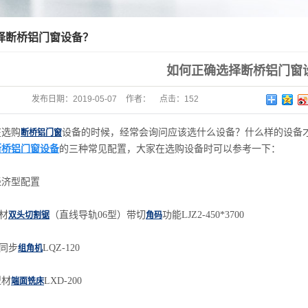
择断桥铝门窗设备？
如何正确选择断桥铝门窗
发布日期：
2019-05-07
作者：
点击：
152
在选购
设备的时候，经常会询问应该选什么设备？什么样的设备
断桥铝门窗
断桥铝门窗设备
的三种常见配置，大家在选购设备时可以参考一下：
济型配置
材
（直线导轨06型）带切
功能LJZ2-450*3700
双头切割锯
角码
同步
LQZ-120
组角机
材
LXD-200
端面铣床