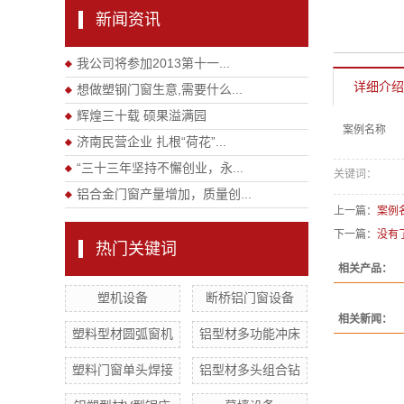
新闻资讯
我公司将参加2013第十一...
详细介绍
想做塑钢门窗生意,需要什么...
辉煌三十载 硕果溢满园
案例名称
济南民营企业 扎根“荷花”...
“三十三年坚持不懈创业，永...
关键词：
铝合金门窗产量增加，质量创...
上一篇：
案例
下一篇：
没有
热门关键词
相关产品：
塑机设备
断桥铝门窗设备
相关新闻：
塑料型材圆弧窗机
铝型材多功能冲床
塑料门窗单头焊接
铝型材多头组合钻